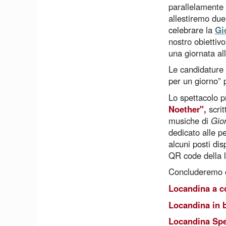
parallelamente 
allestiremo due
celebrare la
Gi
nostro obiettiv
una giornata al
Le candidature 
per un giorno”
Lo spettacolo p
Noether
",
scrit
musiche di
Gio
dedicato alle 
alcuni posti dis
QR code della 
Concluderemo co
Locandina a co
Locandina in 
Locandina Spe