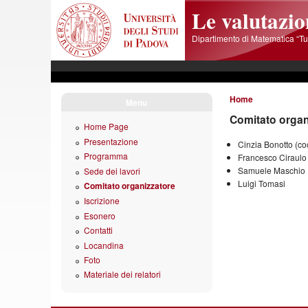
Skip to main content
Le valutazio
Dipartimento di Matematica “Tul
Home
Menu
Comitato organ
Home Page
Presentazione
Cinzia Bonotto (co
Programma
Francesco Ciraulo
Samuele Maschio
Sede dei lavori
Luigi Tomasi
Comitato organizzatore
Iscrizione
Esonero
Contatti
Locandina
Foto
Materiale dei relatori