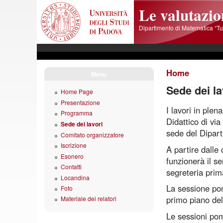
Skip to main content
Le valutazio
Dipartimento di Matematica “Tul
Home
Menu
Sede dei la
Home Page
Presentazione
I lavori in plen
Programma
Didattico di via
Sede dei lavori
sede del Dipart
Comitato organizzatore
Iscrizione
A partire dalle 
Esonero
funzionerà il se
Contatti
segreteria prima
Locandina
La sessione pom
Foto
primo piano de
Materiale dei relatori
Le sessioni pom